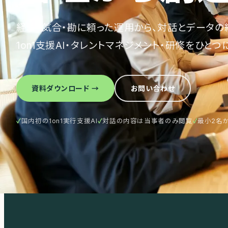
経験・気合・勘に頼った運用から、対話とデータの
1on1支援AI・タレントマネジメント・研修をひとつ
資料ダウンロード →
お問い合わせ
✓
国内初の1on1実行支援AI
✓
対話の内容は当事者のみ閲覧
✓
最小2名