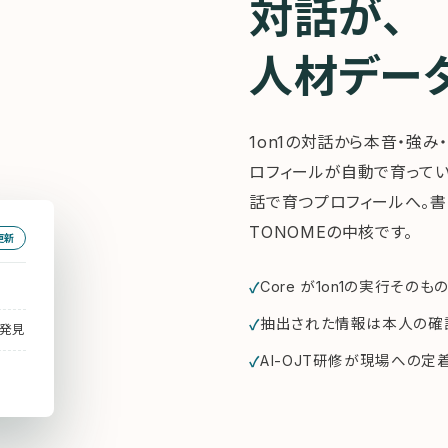
対話が、
人材デー
1on1の対話から本音・強み
ロフィールが自動で育ってい
話で育つプロフィールへ。書
TONOMEの中核です。
更新
Core が1on1の実行そのも
抽出された情報は本人の確
の発見
AI-OJT研修が現場への定