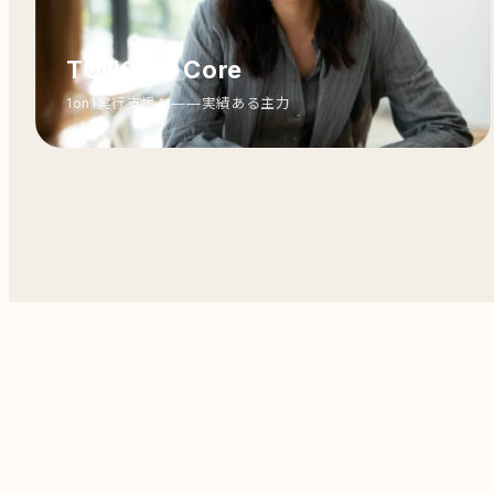
TONOME Core
1on1実行支援AI——実績ある主力