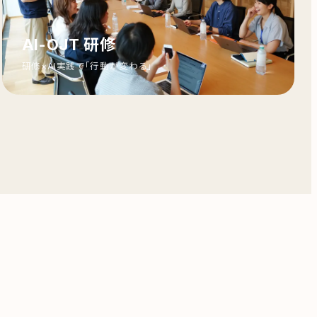
AI-OJT 研修
研修×AI実践で「行動が変わる」