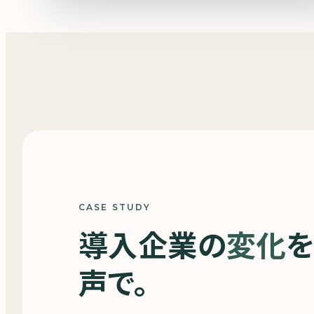
CASE STUDY
導入企業の
変化
を
声で。