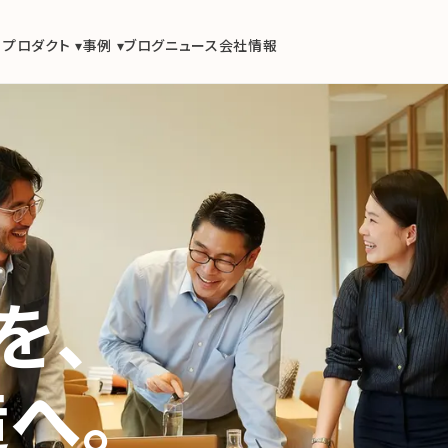
プロダクト ▾
事例 ▾
ブログ
ニュース
会社情報
を、
へ。