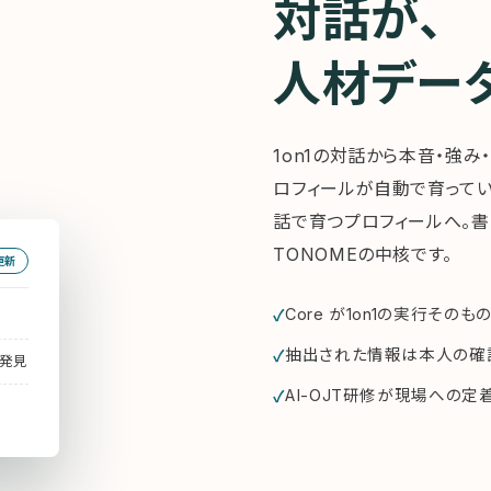
対話が、
人材デー
1on1の対話から本音・強み
ロフィールが自動で育ってい
話で育つプロフィールへ。書
TONOMEの中核です。
更新
Core が1on1の実行そのも
抽出された情報は本人の確
の発見
AI-OJT研修が現場への定