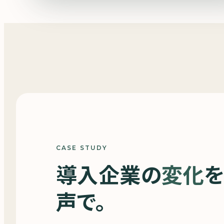
CASE STUDY
導入企業の
変化
を
声で。