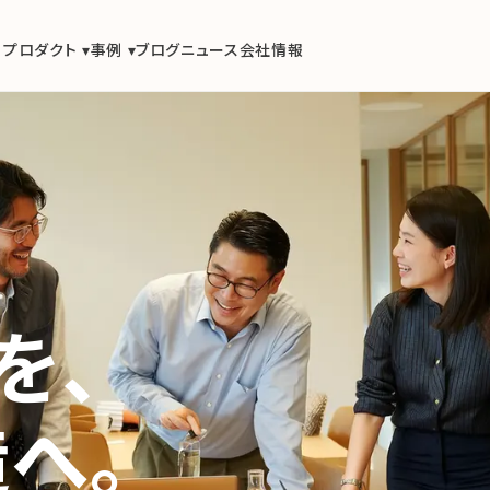
プロダクト ▾
事例 ▾
ブログ
ニュース
会社情報
を、
へ。