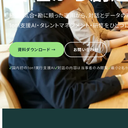
経験・気合・勘に頼った運用から、対話とデータの
1on1支援AI・タレントマネジメント・研修をひとつ
資料ダウンロード →
お問い合わせ
✓
国内初の1on1実行支援AI
✓
対話の内容は当事者のみ閲覧
✓
最小2名