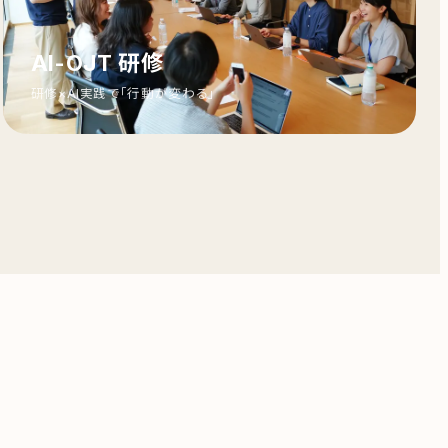
AI-OJT 研修
研修×AI実践で「行動が変わる」