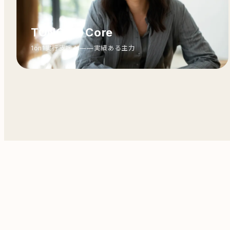
TONOME Core
1on1実行支援AI——実績ある主力